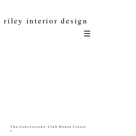
riley interior design
T h e C o n c e s s i o n s - C l u b H o u s e C l a s s i
c